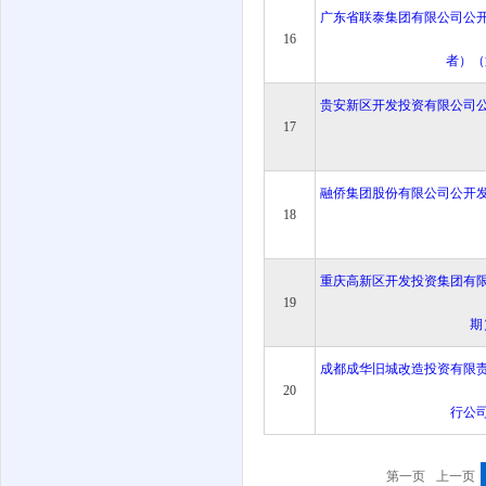
广东省联泰集团有限公司公开
16
者）（
贵安新区开发投资有限公司公
17
融侨集团股份有限公司公开发
18
重庆高新区开发投资集团有限
19
期
成都成华旧城改造投资有限责
20
行公
第一页
上一页