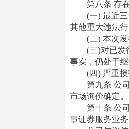
第八条
存
(
一
)
最近三
其他重大违法行
(
二
)
本次发
(
三
)
对已发
事实，仍处于继
(
四
)
严重损
第九条
公
市场询价确定。
第十条
公
事证券服务业务