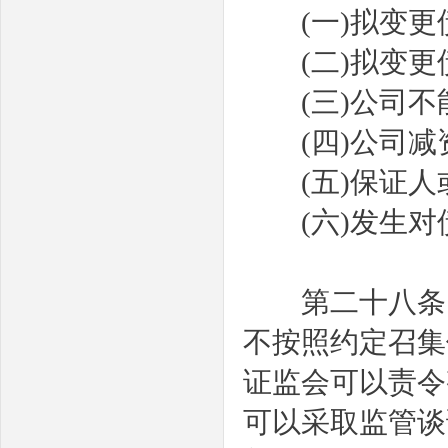
(
一
)
拟变更
(
二
)
拟变更
(
三
)
公司不
(
四
)
公司减
(
五
)
保证人
(
六
)
发生对
第二十八条
不按照约定召集
证监会可以责令
可以采取监管谈