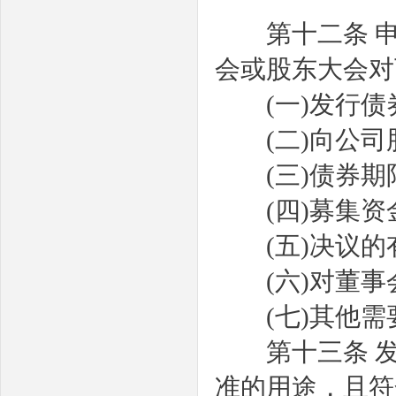
第十二条
会或股东大会对
(
一
)
发行债
(
二
)
向公司
(
三
)
债券期
(
四
)
募集资
(
五
)
决议的
(
六
)
对董事
(
七
)
其他需
第十三条
准的用途，且符