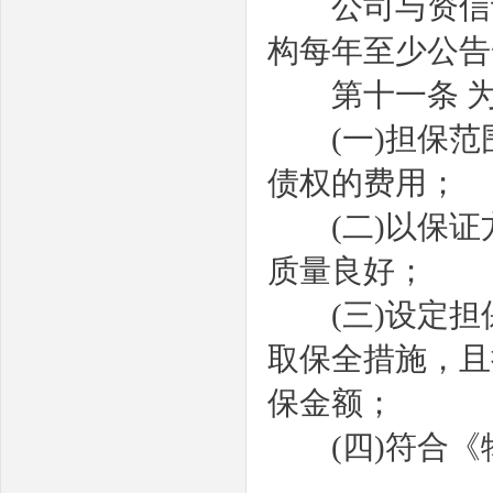
公司与资信评
构每年至少公告
第十一条
(
一
)
担保范
债权的费用；
(
二
)
以保证
质量良好；
(
三
)
设定担
取保全措施，且
保金额；
(
四
)
符合《