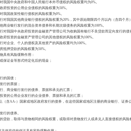
我国中央政府和中国人民银行本外币债权的风险权重均为
0%
。
府投资的公用企业债权的风险权重为
50%
。
我国政策性银行债权的风险权重为
0%
。
对我国其他商业银行债权的风险权重为
20%
，其中原始期限四个月以内（含四个月
商业银行发行的混合资本债券和长期次级债务的风险权重为
100%
。
对我国中央政府投资的金融资产管理公司为收购国有银行不良贷款而定向发行的债
府投资的金融资产管理公司的其他债权的风险权重为
100%
。
对企业、个人的债权及其他资产的风险权重均为
100%
。
抵押贷款的风险权重为
50%
。
物具有风险缓释作用：
或保证金等形式特定化后的现金；
行的国债；
发行的票据；
、商业银行发行的债券、票据和承兑的汇票；
资的公用企业发行的企业债券、票据和承兑的汇票；
上（含
AA-
）国家或地区政府发行的债券，在这些国家或地区注册的商业银行、证券
发行的债券。
贷款，取得与质物相同的风险权重，或取得对质物发行人或承兑人直接债权的风险权
证主体提供的保证具有风险缓释作用：