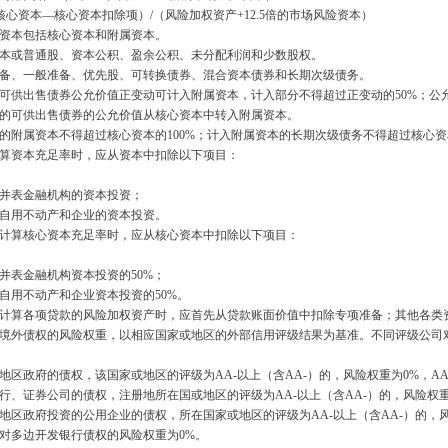
核心资本
—
核心资本扣除项）
/
（风险加权资产
+12.5
倍的市场风险资本）
资本包括核心资本和附属资本。
或普通股、资本公积、盈余公积、未分配利润和少数股权。
、一般准备、优先股、可转换债券、混合资本债券和长期次级债务。
供出售债券公允价值正变动可计入附属资本，计入部分不得超过正变动的
50%
；公
积的可供出售债券的公允价值从核心资本中转入附属资本。
附属资本不得超过核心资本的
100%
；计入附属资本的长期次级债务不得超过核心资
资本充足率时，应从资本中扣除以下项目：
并表金融机构的资本投资；
自用不动产和企业的资本投资。
算核心资本充足率时，应从核心资本中扣除以下项目：
表金融机构资本投资的
50%
；
用不动产和企业资本投资的
50%
。
算各项贷款的风险加权资产时，应首先从贷款账面价值中扣除专项准备；其他各类
外债权的风险权重，以相应国家或地区的外部信用评级结果为基准。不同评级公司对
区政府的债权，该国家或地区的评级为
AA-
以上（含
AA-
）的，风险权重为
0%
，
AA
、证券公司的债权，注册地所在国或地区的评级为
AA-
以上（含
AA-
）的，风险权
区政府投资的公用企业的债权，所在国家或地区的评级为
AA-
以上（含
AA-
）的，
多边开发银行债权的风险权重为
0%
。