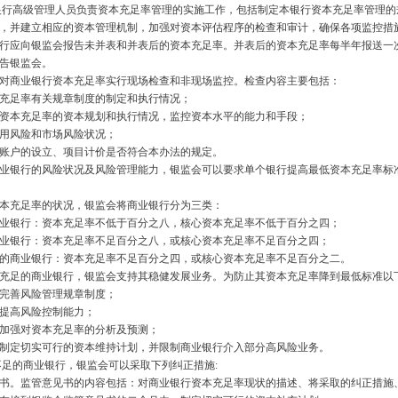
行高级管理人员负责资本充足率管理的实施工作，包括制定本银行资本充足率管理的
平，并建立相应的资本管理机制，加强对资本评估程序的检查和审计，确保各项监控
应向银监会报告未并表和并表后的资本充足率。并表后的资本充足率每半年报送一次
报告银监会。
商业银行资本充足率实行现场检查和非现场监控。检查内容主要包括：
充足率有关规章制度的制定和执行情况；
本充足率的资本规划和执行情况，监控资本水平的能力和手段；
用风险和市场风险状况；
户的设立、项目计价是否符合本办法的规定。
银行的风险状况及风险管理能力，银监会可以要求单个银行提高最低资本充足率
充足率的状况，银监会将商业银行分为三类：
银行：资本充足率不低于百分之八，核心资本充足率不低于百分之四；
银行：资本充足率不足百分之八，或核心资本充足率不足百分之四；
商业银行：资本充足率不足百分之四，或核心资本充足率不足百分之二。
足的商业银行，银监会支持其稳健发展业务。为防止其资本充足率降到最低标准以
完善风险管理规章制度；
提高风险控制能力；
加强对资本充足率的分析及预测；
定切实可行的资本维持计划，并限制商业银行介入部分高风险业务。
足的商业银行，银监会可以采取下列纠正措施
:
。监管意见书的内容包括：对商业银行资本充足率现状的描述、将采取的纠正措施