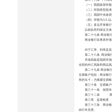
（一）我国政策性银
（二）经国务院批准，
（三）我国中央政府
（四）评级为
AA-
以
（五）多边开发银
以前款所列保证主体提
第二十七条
商业银
商业银行应将表外项目
对于汇率、利率及其他
第二十八条
商业银
市场风险是指因市场价
全部的外汇风险和商品
第二十九条
商业银
交易账户包括：商业银行
有的头寸；为规避交易
第三十条 交易账户总
第三十一条 按照本办
第三十二条
商业银
第三章 监督检查
第三十三条 商业银行
由行长负责。