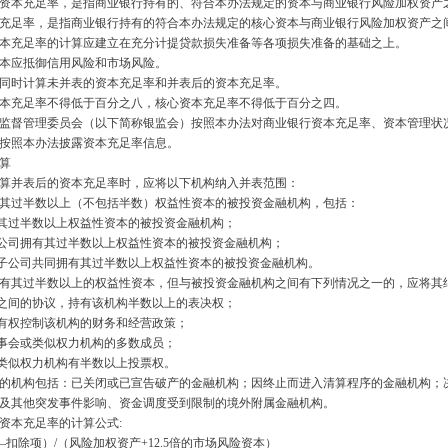
本充足率，是指商业银行持有的、符合本办法规定的资本与商业银行风险加权资
足率，是指商业银行持有的符合本办法规定的核心资本与商业银行风险加权资产
充足率的计算应建立在充分计提贷款损失准备等各项损失准备的基础之上。
本应抵御信用风险和市场风险。
时计算未并表的资本充足率和并表后的资本充足率。
充足率不得低于百分之八，核心资本充足率不得低于百分之四。
督管理委员会（以下简称银监会）按照本办法对商业银行资本充足率、资本管理
照本办法披露资本充足率信息。
算
并表后的资本充足率时，应将以下机构纳入并表范围：
过半数以上（不包括半数）权益性资本的被投资金融机构，包括：
其过半数以上权益性资本的被投资金融机构；
公司拥有其过半数以上权益性资本的被投资金融机构；
子公司共同拥有其过半数以上权益性资本的被投资金融机构。
其过半数以上的权益性资本，但与被投资金融机构之间有下列情况之一的，应将
之间的协议，持有该机构半数以上的表决权；
有权控制该机构的财务和经营政策；
事会或类似权力机构的多数成员；
或类似权力机构有半数以上投票权。
机构包括：已关闭或已宣告破产的金融机构；因终止而进入清算程序的金融机构；决
制及其他突发事件影响、资金调度受到限制的境外附属金融机构。
本充足率的计算公式
:
—
扣除项）
/
（风险加权资产
+12.5
倍的市场风险资本）