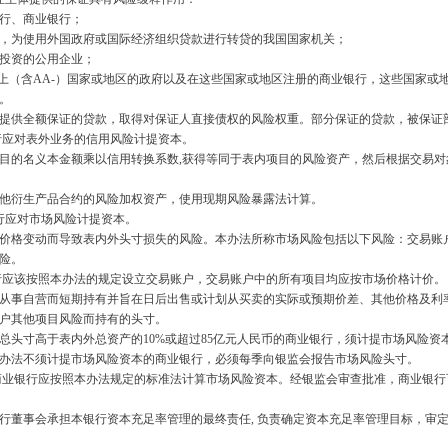
行、商业银行；
为使用外国政府或国际经济组织贷款进行转贷的我国国家机关；
投资的公用企业；
上（含
AA-
）国家或地区的政府以及在这些国家或地区注册的商业银行，这些国家或
行。
供全额保证的贷款，取得对保证人直接债权的风险权重。部分保证的贷款，被保证
行应对表外业务的信用风险计提资本。
的名义本金额乘以信用转换系数
,
获得等同于表内项目的风险资产，然后根据交易
衍生产品合约的风险加权资产，使用现期风险暴露法计算。
行应对市场风险计提资本。
格变动而导致表内外头寸损失的风险。本办法所称市场风险包括以下风险：交易账户
风险。
行应该按照本办法的规定设立交易账户，交易账户中的所有项目均应按市场价格计价
从事自营而短期持有并旨在日后出售或计划从买卖的实际或预期价差、其他价格及利
账户其他项目风险而持有的头寸。
头寸高于表内外总资产的
10%
或超过
85
亿元人民币的商业银行，须计提市场风险
法不须计提市场风险资本的商业银行，必须每季向银监会报告市场风险头寸。
行应按照本办法规定的标准法计算市场风险资本。经银监会审查批准，商业银行可
董事会承担本银行资本充足率管理的最终责任
,
负责确定资本充足率管理目标，审