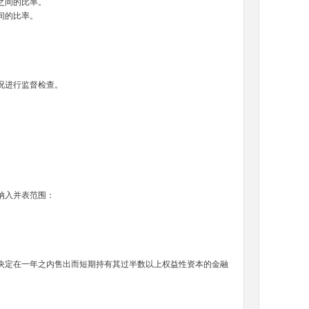
产之间的比率。
之间的比率。
状况进行监督检查。
其纳入并表范围：
定在一年之内售出而短期持有其过半数以上权益性资本的金融