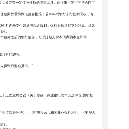
质，又带有一定债务性质的资本工具。商业银行发行的符合以下
行使赎回权需得到银监会批准；若
10
年后银行未行使赎回权，可
12
个月内未支付普通股现金股利，银行必须延期支付利息。递延
的利息。
在本债券之前的银行债务，可以延期支付本债券的本金和利
本。
累计折扣
20
％。
事先得到银监会批准。
”
五十五次主席会议《关于修改〈商业银行资本充足率管理办法〉
业监督管理法》、《中华人民共和国商业银行法》、《中华人
资银行。