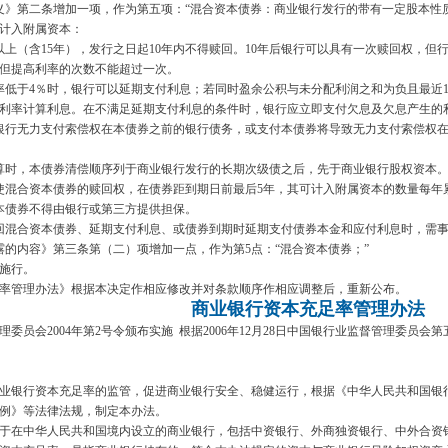
义》第二条增加一项，作为第五项：
“
混合资本债券：商业银行发行的带有一定股本性
以计入附属资本：
以上（含
15
年），发行之日起
10
年内不得赎回。
10
年后银行可以具有一次赎回权，但
，但提高利率的次数不能超过一次。
率低于
4
％时，银行可以延期支付利息；若同时盈余公积与未分配利润之和为负且最近
的利率计算利息。在不满足延期支付利息的条件时，银行应立即支付欠息及欠息产生
银行无力支付索偿权在本债券之前的银行债务，或支付本债券将导致无力支付索偿权
算时，本债券清偿顺序列于商业银行发行的长期次级债之后，先于商业银行股权资
使混合资本债券的赎回权，在债券距到期日前最后
5
年，其可计入附属资本的数量每年
本债券不得由银行或第三方提供担保。
回混合资本债券、延期支付利息、或债券到期时延期支付债券本金和应付利息时，需
露的内容》第三条第（二）项增加一点，作为第
5
点：
“
混合资本债券；
”
起施行。
管理办法》根据本决定作相应修改并对条款顺序作相应调整后，重新公布。
商业银行资本充足率管理办法
理委员会
2004
年第
2
号令颁布实施
根据
2006
年
12
月
28
日中国银行业监督管理委员会第
银行资本充足率的监管，促进商业银行安全、稳健运行，根据《中华人民共和国银行
条例》等法律法规，制定本办法。
在中华人民共和国境内设立的商业银行，包括中资银行、外商独资银行、中外合