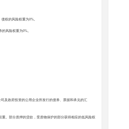
）债权的风险权重为
0%
。
券的风险权重为
0%
。
公司及政府投资的公用企业所发行的债券、票据和承兑的汇
重。部分质押的贷款，受质物保护的部分获得相应的低风险权