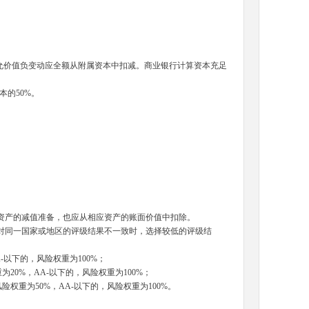
允价值负变动应全额从附属资本中扣减。商业银行计算资本充足
本的
50%
。
资产的减值准备，也应从相应资产的账面价值中扣除。
同一国家或地区的评级结果不一致时，选择较低的评级结
-
以下的，风险权重为
100%
；
重为
20%
，
AA-
以下的，风险权重为
100%
；
风险权重为
50%
，
AA-
以下的，风险权重为
100%
。