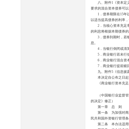
八、附件
1
《资本定
要求的混合资本债券可
1
．债券期限在
15
年
以适当提高债券的利率
2
．当核心资本充足
的利息将根据本期债券
3
．债券到期时，若
息。
4
．当银行倒闭或清
5
．商业银行若未行
6
．商业银行混合资
7
．商业银行提前赎
九、附件
5
《信息披
本决定自公布之日
《商业银行资本充足率
（中国银行业监督管
的决定》修正）
第一章 总 则
第一条 为加强对商业
民共和国外资银行管理
第二条 本办法适用于