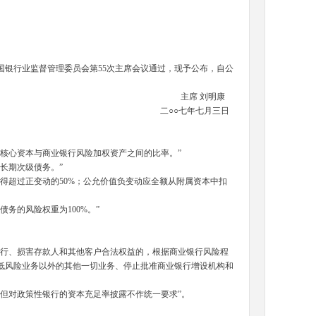
国银行业监督管理委员会第
55
次主席会议通过，现予公布，自公
主席
刘明康
二
○○
七年七月三日
核心资本与商业银行风险加权资产之间的比率。
”
长期次级债务。
”
得超过正变动的
50%
；公允价值负变动应全额从附属资本中扣
债务的风险权重为
100%
。
”
行、损害存款人和其他客户合法权益的，根据商业银行风险程
低风险业务以外的其他一切业务、停止批准商业银行增设机构和
但对政策性银行的资本充足率披露不作统一要求
”
。