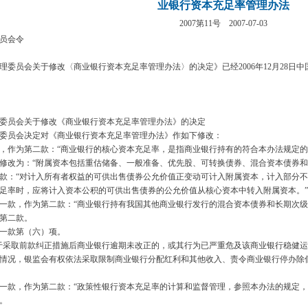
业银行资本充足率管理办法
2007
第
11
号
2007-07-03
员会令
委员会关于修改〈商业银行资本充足率管理办法〉的决定》已经
2006
年
12
月
28
日中
起施行。
员会关于修改《商业银行资本充足率管理办法》的决定
员会决定对《商业银行资本充足率管理办法》作如下修改：
，作为第二款：
“
商业银行的核心资本充足率，是指商业银行持有的符合本办法规定的
修改为：
“
附属资本包括重估储备、一般准备、优先股、可转换债券、混合资本债券和
款：
“
对计入所有者权益的可供出售债券公允价值正变动可计入附属资本，计入部分不
足率时，应将计入资本公积的可供出售债券的公允价值从核心资本中转入附属资本。
”
一款，作为第二款：
“
商业银行持有我国其他商业银行发行的混合资本债券和长期次级
第二款。
一款第（六）项。
于采取前款纠正措施后商业银行逾期未改正的，或其行为已严重危及该商业银行稳健运
情况，银监会有权依法采取限制商业银行分配红利和其他收入、责令商业银行停办除
一款，作为第二款：
“
政策性银行资本充足率的计算和监督管理，参照本办法的规定，
条。